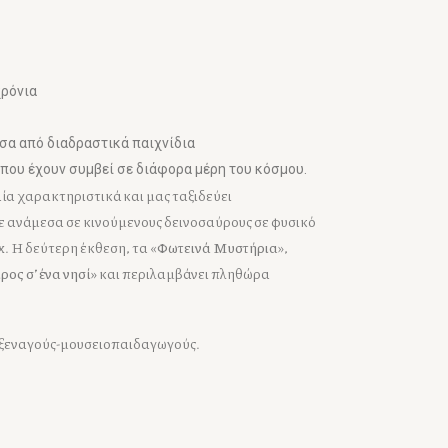
χρόνια
έσα από διαδραστικά παιχνίδια
που έχουν συμβεί σε διάφορα μέρη του κόσμου.
ία χαρακτηριστικά και μας ταξιδεύει
με ανάμεσα σε κινούμενους δεινοσαύρους σε φυσικό
x. Η δεύτερη έκθεση, τα «
Φωτεινά Μυστήρια
»,
ρος σ’ ένα νησί»
και περιλαμβάνει πληθώρα
υς ξεναγούς-μουσειοπαιδαγωγούς.