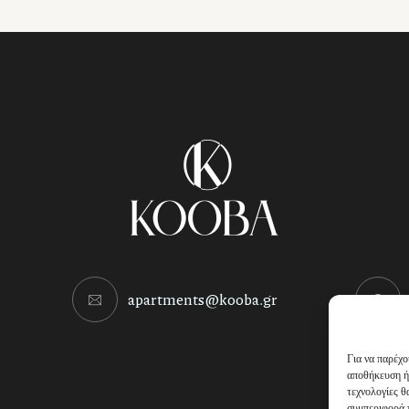
apartments@kooba.gr
Για να παρέχο
αποθήκευση ή
τεχνολογίες 
συμπεριφορά π