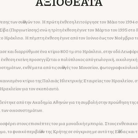
ΑΞΙΟΘΕΑΤΑ
έκθεσης των συλλογών του. Η πρώτη έκθεση λειτούργησε τον Μάιο του 1994
Σίβα (Πυργιωτίσσης) ενώ η τρίτη έκθεση έγινε τον Μάρτιο του 1995 στο 
ο Ηράκλειο. Η πέμπτη έκθεση έγινε από τον Ιούνιο έως τον Νοέμβριο τ
ύασε και διαρρύθμισε ένα κτίριο 800 τμ στο Ηράκλειο, στην οδό Λεωφόρ
ν έκθεση εκείνη προσεγγίζεται ο πολύπλοκος από γεωλογική, οικολογική
στημάτων, εκθέματα από τις συλλογές του Μουσείου, φωτογραφικό υλικ
ακαινισμένο κτίριο της Παλαιάς Ηλεκτρικής Εταιρείας του Ηρακλείου, 
Ηρακλείου για τον σκοπό αυτό.
βεύτηκε από την Ακαδημία Αθηνών για τη συμβολή στην προώθηση της 
αι των οικοσυστημάτων.
σφέρει στους επισκέπτες του μια μοναδική εμπειρία. Στους εκθεσιακο
, το φυσικό περιβάλλον της Κρήτης σε σύγκριση με αυτό της Ελλάδας και