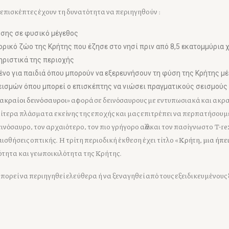
 επισκέπτες έχουν τη δυνατότητα να περιηγηθούν :
ύσης σε φυσικό μέγεθος
ορικό ζώο της Κρήτης που έζησε στο νησί πριν από 8,5 εκατομμύρια 
ηριστικά της περιοχής
ένο για παιδιά όπου μπορούν να εξερευνήσουν τη φύση της Κρήτης μ
εισμών όπου μπορεί ο επισκέπτης να νιώσει πραγματικούς σεισμούς 
 ακραίοι δεινόσαυροι
» αφορά σε δεινόσαυρους με εντυπωσιακά και ακρα
ιαίτερα πλάσματα εκείνης της εποχής και μας επιτρέπει να περπατήσου
νόσαυρο, τον αρχαιότερο, τον πιο γρήγορο αλλά και τον πασίγνωστο T-re
θήσεις οπτικής. Η τρίτη περιοδική έκθεση έχει τίτλο «
Κρήτη, μια ήπει
ότητα και γεωποικιλότητα της Κρήτης.
μπορεί να περιηγηθεί ελεύθερα ή να ξεναγηθεί από τους εξειδικευμένο