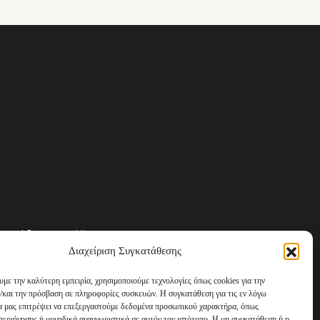
Αριάδνης 13, Γάζι
Διαχείριση Συγκατάθεσης
υμε την καλύτερη εμπειρία, χρησιμοποιούμε τεχνολογίες όπως cookies για την
/και την πρόσβαση σε πληροφορίες συσκευών. Η συγκατάθεση για τις εν λόγω
θα μας επιτρέψει να επεξεργαστούμε δεδομένα προσωπικού χαρακτήρα, όπως
εριήγησης ή μοναδικά αναγνωριστικά σε αυτόν τον ιστότοπο. Η μη συγκατάθεση ή η