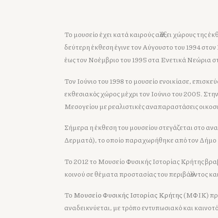
Το μουσείο έχει κατά καιρούς αλλάξει χώρους της 
δεύτερη έκθεση έγινε τον Αύγουστο του 1994 στον 
έως τον Νοέμβριο του 1995 στα Ενετικά Νεώρια στ
Τον Ιούνιο του 1998 το μουσείο ενοικίασε, επισκε
εκθεσιακός χώρος μέχρι τον Ιούνιο του 2005. Στη
Μεσογείου με ρεαλιστικές αναπαραστάσεις οικοσυ
Σήμερα η έκθεση του μουσείου στεγάζεται στο αν
Δερματά), το οποίο παραχωρήθηκε από τον Δήμο 
Το 2012 το Μουσείο Φυσικής Ιστορίας Κρήτης βρα
κοινού σε θέματα προστασίας του περιβάλλοντος κ
Το
Μουσείο Φυσικής Ιστορίας Κρήτης
(ΜΦΙΚ) προ
αναδεικνύεται, με τρόπο εντυπωσιακό και καινοτόμο