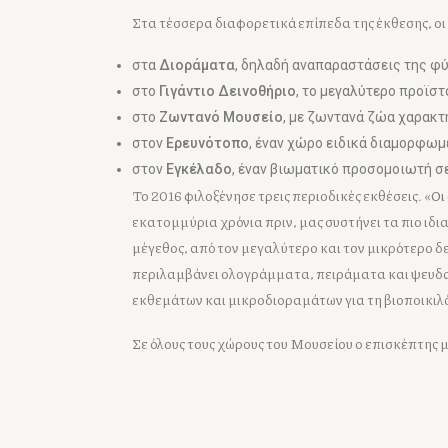
Στα τέσσερα διαφορετικά επίπεδα της έκθεσης, οι
στα
Διοράματα
, δηλαδή αναπαραστάσεις της φ
στο
Γιγάντιο Δεινοθήριο
, το μεγαλύτερο προϊστ
στο
Ζωντανό Μουσείο
, με ζωντανά ζώα χαρακτ
στον
Ερευνότοπο
, έναν χώρο ειδικά διαμορφωμ
στον
Εγκέλαδο
, έναν βιωματικό προσομοιωτή σ
Το 2016 φιλοξένησε τρεις περιοδικές εκθέσεις. «
Οι
εκατομμύρια χρόνια πριν, μας συστήνει τα πιο ιδ
μέγεθος, από τον μεγαλύτερο και τον μικρότερο δει
περιλαμβάνει ολογράμματα, πειράματα και ψευδαισ
εκθεμάτων και μικροδιοραμάτων για τη βιοποικιλ
Σε όλους τους χώρους του Μουσείου ο επισκέπτης 