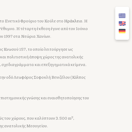
 στο Ενετικό Φρούριο του Κούλε στο
Ηράκλειο
. Η
Ρέθυμνο. Η τέταρτη έκθεση έγινε από τον Ιούνιο
ου 1997 στα Νεώρια Χανίων.
ος Κνωσού 157, το οποίο λειτούργησε ως
 και πολιτιστική άποψη χώρος της ανατολικής
ό, σχεδιαγράμματα και επεξηγηματικά κείμενα.
στην οδό Λεωφόρος Σοφοκλή Βενιζέλου (Κόλπος
επιστημονικής γνώσης και ευαισθητοποίησης του
2
ύς του χώρους, που καλύπτουν 3.500 m
,
 της ανατολικής Μεσογείου.